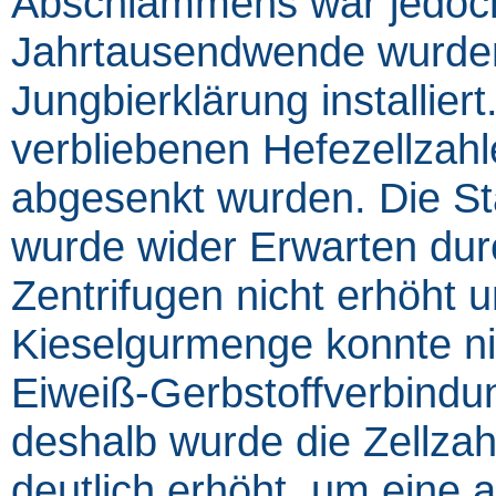
Abschlammens war jedoch
Jahrtausendwende wurden
Jungbierklärung installier
verbliebenen Hefezellzahl
abgesenkt wurden. Die Sta
wurde wider Erwarten durch
Zentrifugen nicht erhöht 
Kieselgurmenge konnte ni
Eiweiß-Gerbstoffverbindun
deshalb wurde die Zellza
deutlich erhöht, um eine a