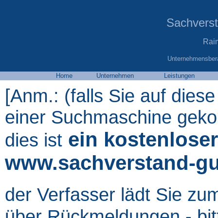
Sachvers
Rai
Unternehmensbera
Home
Unternehmen
Leistungen
[Anm.: (falls Sie auf diese
einer Suchmaschine gekom
ein kostenloser
dies ist
www.sachverstand-gu
der Verfasser lädt Sie zu
über Rückmeldungen - bit