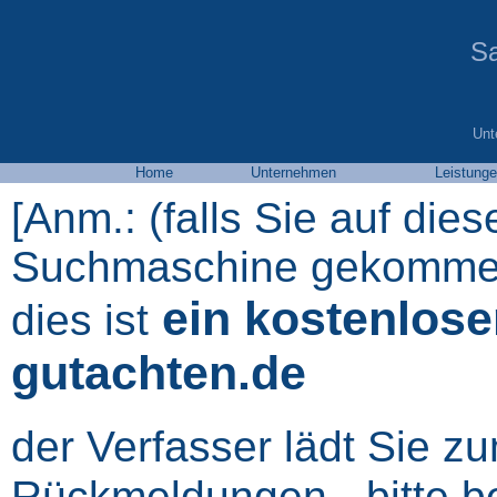
Sa
Unt
Home
Unternehmen
Leistung
[Anm.: (falls Sie auf dies
Suchmaschine gekommen 
ein kostenlose
dies ist
gutachten.de
der Verfasser lädt Sie z
Rückmeldungen - bitte b