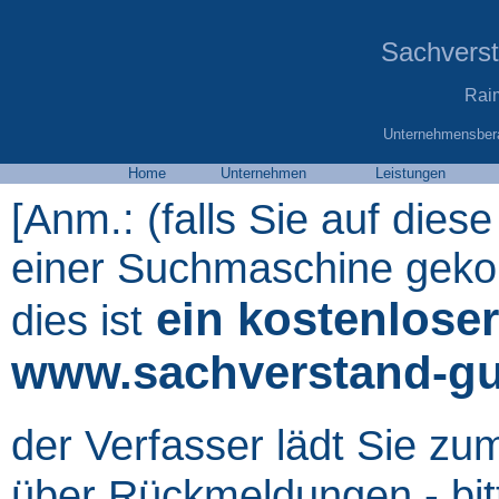
Sachvers
Rai
Unternehmensbera
Home
Unternehmen
Leistungen
[Anm.: (falls Sie auf diese
einer Suchmaschine gekom
ein kostenloser
dies ist
www.sachverstand-gu
der Verfasser lädt Sie zu
über Rückmeldungen - bit